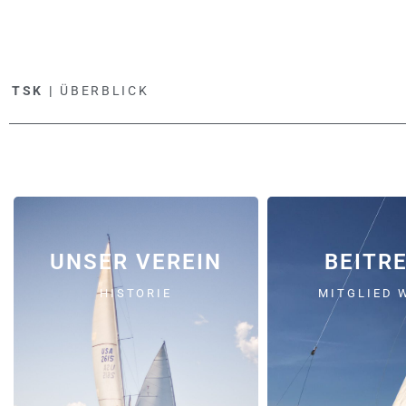
TSK |
ÜBERBLICK
UNSER VEREIN
BEITR
HISTORIE
MITGLIED 