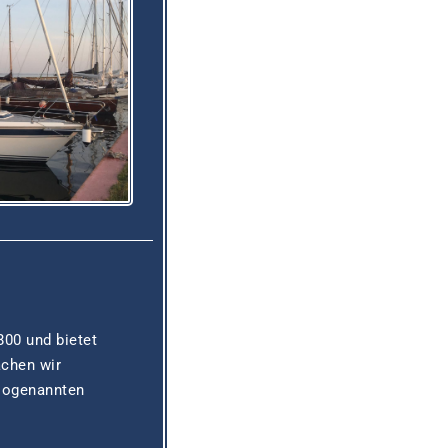
800 und bietet
achen wir
sogenannten