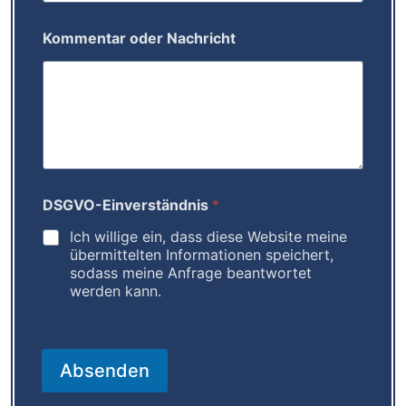
r
e
s
Kommentar oder Nachricht
s
e
K
o
m
m
e
n
t
DSGVO-Einverständnis
*
a
r
Ich willige ein, dass diese Website meine
übermittelten Informationen speichert,
sodass meine Anfrage beantwortet
werden kann.
Absenden