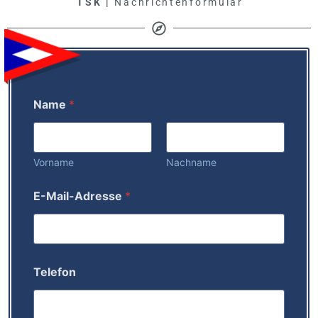
TSK |
Nachrichtenformular
Name
*
Vorname
Nachname
*
E-Mail-Adresse
*
E
-
M
a
i
l
Telefon
-
A
d