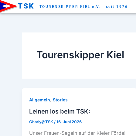
Zum
TSK
TOURENSKIPPER KIEL e.V. | seit 1976
Inhalt
springen
Tourenskipper Kiel
,
Allgemein
Stories
Leinen los beim TSK:
Charly@TSK
/
16. Juni 2026
Unser Frauen-Segeln auf der Kieler Förde!