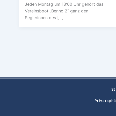
Jeden Montag um 18:00 Uhr gehört das
Vereinsboot „Benno 2“ ganz den
Seglerinnen des […]
St
Privatsphä